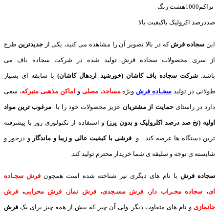
تراکم1000هشت رنگ
صددرصد اکرولیک باکیفیت بالا
این
سجاده فرش
که در بالا تصویر آن را مشاهده می کنید، یکی از
جدیدترین
طرح
از سری محصولات سجاده فرش تولید شده در شرکت سجاده باف می
باشد.
شرکت سجاده باف کاشان (خورشید اردهال کاشان)
با سابقه ای بسیار
طولانی در تولید
سجـاده فرش
ویژه
مساجد
،
مصلی
و
اماکن مذهبی متبرکه
، سعی
دارد در راستای
حمایت از مشتریان
عزیز محصولات خود را با
مرغوب ترین مواد
اولیه (نخ صد درصد اکلرولیک و بدون پرز)
و استفاده از تکنولوژی روز با پیشرفته
ترین دستگاه ها عرضه کند... و
فرشی با کیفیت عالی و زیبا و ماندگار
و درخور و
شایسته ی توجه و سلیقه ی شما خریدار محترم تولید کند.
سجاده فرش
با نام های دیگری نیز شناخته شده است همچون
فرش سجـاده
ای
،
سجاده محـراب دار
،
فرش مسـجدی
،
فرش نماز
،
فرش محرابی
،
فرش
جانمازی
و نام های متفاوت دیگر. ولی آن چیز که بیش از همه چیز برای یک
فرش