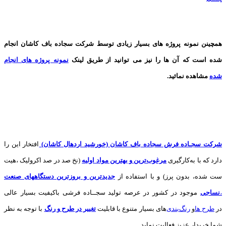
همچینن
نمونه پروژه های
بسیار زیادی توسط شرکت سجاده باف کاشان انجام
شده است که آن ها را نیز می توانید از طریق لینک
نمونه پروژه های انجام
شده
مشاهده نمائید.
شرکت سجـاده فرش سجاده باف کاشان (خورشید اردهال کاشان)
افتخار این را
دارد که با به‌کارگیری
مرغوب‌ترین و بهترین مواد اولیه
(نخ صد در صد اکرولیک ،هیت
ست شده، بدون پرز) و با استفاده از
جدیدترین و بروزترین دستگاههای صنعت
،
نساجی
موجود در کشور در عرصه تولید سجــاده فرشی باکیفیت بسیار عالی
در
طرح ها
و
های بسیار متنوع با قابلیت
تغییر در طرح و رنگ
با توجه به نظر
شما خریدار عزیز فعالیت نماید.