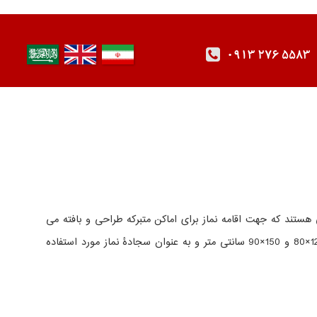
0913 276 5583
هستند که جهت اقامه نماز برای اماکن متبرکه طراحی و بافته می
دارای ابعاد کوچک 120×80 و 150×90 سانتی متر و به عنوان سجادۀ نماز مورد استفاده