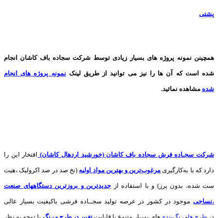
پشتی
همچینن
نمونه پروژه های
بسیار زیادی توسط شرکت سجاده باف کاشان انجام
شده است که آن ها را نیز می توانید از طریق لینک
نمونه پروژه های انجام
شده
مشاهده نمائید.
شرکت سجـاده فرش سجاده باف کاشان (خورشید اردهال کاشان)
افتخار این را
دارد که با به‌کارگیری
مرغوب‌ترین و بهترین مواد اولیه
(نخ صد در صد اکرولیک ،هیت
ست شده، بدون پرز) و با استفاده از
جدیدترین و بروزترین دستگاههای صنعت
،
نساجی
موجود در کشور در عرصه تولید سجــاده فرشی باکیفیت بسیار عالی
در
طرح ها
و
های بسیار متنوع با قابلیت
تغییر در طرح و رنگ
با توجه به نظر