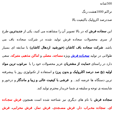
500شانه
تراکم 1000هشت رنگ
صددرصد اکرولیک باکیفیت بالا
این
سجاده فرش
که در بالا تصویر آن را مشاهده می کنید، یکی از
جدیدترین
طرح
از سری محصولات سجاده فرش تولید شده در شرکت سجاده باف می
باشد.
شرکت سجاده باف کاشان (خورشید اردهال کاشان)
با سابقه ای بسیار
طولانی در تولید
سجـاده فرش
ویژه
مساجد
،
مصلی
و
اماکن مذهبی متبرکه
، سعی
دارد در راستای
حمایت از مشتریان
عزیز محصولات خود را با
مرغوب ترین مواد
اولیه (نخ صد درصد اکلرولیک و بدون پرز)
و استفاده از تکنولوژی روز با پیشرفته
ترین دستگاه ها عرضه کند... و
فرشی با کیفیت عالی و زیبا و ماندگار
و درخور و
شایسته ی توجه و سلیقه ی شما خریدار محترم تولید کند.
سجاده فرش
با نام های دیگری نیز شناخته شده است همچون
فرش سجـاده
ای
،
سجاده محـراب دار
،
فرش مسـجدی
،
فرش نماز
،
فرش محرابی
،
فرش