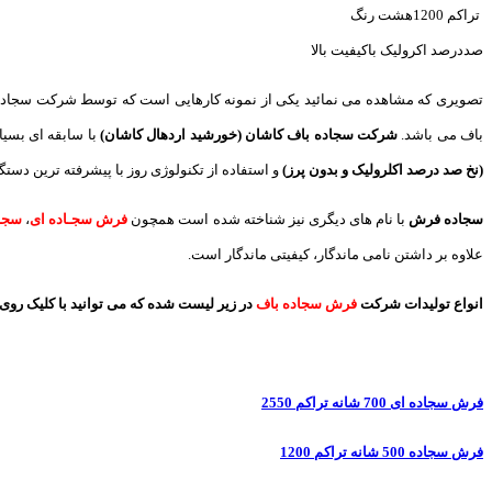
تراکم 1200هشت رنگ
صددرصد اکرولیک باکیفیت بالا
تصویری که مشاهده می نمائید یکی از نمونه کارهایی است که توسط شرکت سجاده
باف می باشد.
شرکت سجاده باف کاشان (خورشید اردهال کاشان)
با سابقه ای بسیا
(نخ صد درصد اکلرولیک و بدون پرز)
و استفاده از تکنولوژی روز با پیشرفته ترین دستگا
سجاده فرش
با نام های دیگری نیز شناخته شده است همچون
فرش سجـاده ای
،
سجاد
علاوه بر داشتن نامی ماندگار، کیفیتی ماندگار است.
انواع تولیدات شرکت
فرش سجاده باف
در زیر لیست شده که می توانید با کلیک روی 
فرش سجاده ای 700 شانه تراکم 2550
فرش سجاده 500 شانه تراکم 1200