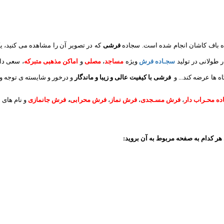
 باف کاشان انجام شده است. سجاده
فرشی
که در تصویر آن را مشاهده می کنید، ی
ر طولانی در تولید
سجـاده فرش
ویژه
مساجد
،
مصلی
و
اماکن مذهبی متبرکه
، سعی دا
ه ها عرضه کند... و
فرشی با کیفیت عالی و زیبا و ماندگار
و درخور و شایسته ی توجه و 
ه محـراب دار
،
فرش مسـجدی
،
فرش نماز
،
فرش محرابی
،
فرش جانمازی
و نام های 
هر کدام به صفحه مربوط به آن بروید: