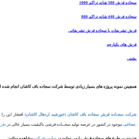
سجاده فرش 500 شانه تراکم 1000
سجاده فرش 440 شانه تراکم 880
فرش تشریفات یا سجاده فرش تشریفاتی
فرش های یکپارچه
پشتی
همچینن
نمونه پروژه های
بسیار زیادی توسط شرکت سجاده باف کاشان انجام شده است 
شرکت سجـاده فرش سجاده باف کاشان (خورشید اردهال کاشان)
افتخار این را 
،
نساجی
موجود در کشور در عرصه تولید سجــاده فرشی باکیفیت بسیار عالی در
طرح
جدیدترین طرح های سجاده فرش
را می توانید در
سایت شرکت
مشاهده نمائید
: