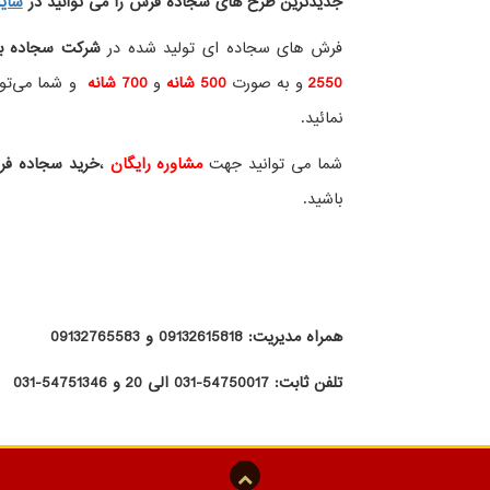
جدیدترین طرح های سجاده فرش
را می توانید در
سای
فرش های سجاده ای تولید شده در
شرکت سجاده ب
2550
و به صورت
500 شانه
و
700 شانه
و شما می‌توان
نمائید.
شما می توانید جهت
مشاوره رایگان
،
خرید
سجاده ف
باشید.
همراه مدیریت: 09132615818 و 09132765583
تلفن ثابت: 54750017-031 الی 20 و 54751346-031