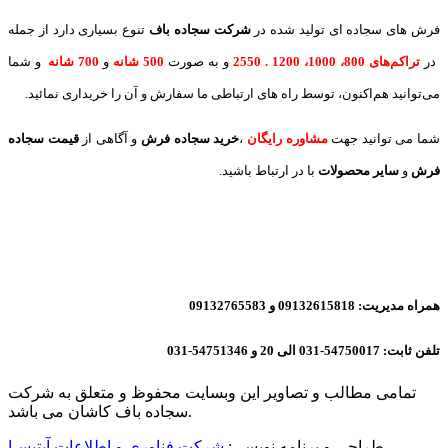
فرش های سجاده ای تولید شده در
شرکت سجاده باف
تنوع بسیاری دارد از جمله
در
تراکم‌های 800، 1000، 1200 . 2550
و به صورت
500 شانه
و
700 شانه
و شما
می‌توانید هم‌اکنون، توسط راه های ارتباطی ما سفارش و آن را خریداری نمائید.
شما می توانید جهت
مشاوره رایگان
،
خرید
سجاده فرش
و آگاهی از
قیمت سجاده
فرش
و
سایر محصولات
با در ارتباط باشید.
همراه مدیریت: 09132615818 و 09132765583
تلفن ثابت: 54750017-031 الی 20 و 54751346-031
تمامی مطالب و تصاویر این وبسایت محفوظ و متعلق به شرکت
سجاده باف کاشان می باشد.
طراحی و برنامه نویسی:
شرکت فناوری و اطلاعات آیتیسـا