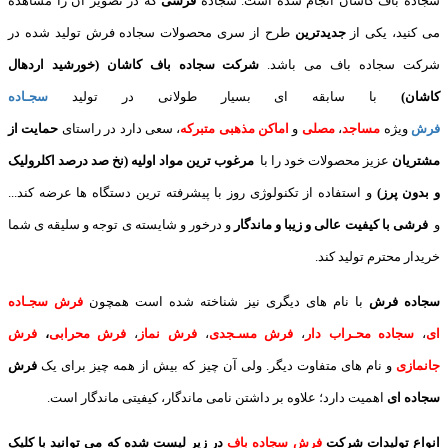
سجاده باف کاشان انجام شده است. سجاده
فرشی
که در تصویر آن را مشاهده
می کنید، یکی از
جدیدترین
طرح از سری محصولات سجاده فرش تولید شده در
شرکت سجاده باف می باشد.
شرکت سجاده باف کاشان (خورشید اردهال
کاشان)
با سابقه ای بسیار طولانی در تولید
سجـاده
فرش
ویژه
مساجد
،
مصلی
و
اماکن مذهبی متبرکه
، سعی دارد در راستای
حمایت از
مشتریان
عزیز محصولات خود را با
مرغوب ترین مواد اولیه (نخ صد درصد اکلرولیک
و بدون پرز)
و استفاده از تکنولوژی روز با پیشرفته ترین دستگاه ها عرضه کند...
و
فرشی با کیفیت عالی و زیبا و ماندگار
و درخور و شایسته ی توجه و سلیقه ی شما
خریدار محترم تولید کند.
سجاده فرش
با نام های دیگری نیز شناخته شده است همچون
فرش سجـاده
ای
،
سجاده محـراب دار
،
فرش مسـجدی
،
فرش نماز
،
فرش محرابی
،
فرش
جانمازی
و نام های متفاوت دیگر. ولی آن چیز که بیش از همه چیز برای یک
فرش
سجاده ای
اهمیت دارد؛ علاوه بر داشتن نامی ماندگار، کیفیتی ماندگار است.
انواع تولیدات شرکت
فرش سجاده باف
در زیر لیست شده که می توانید با کلیک