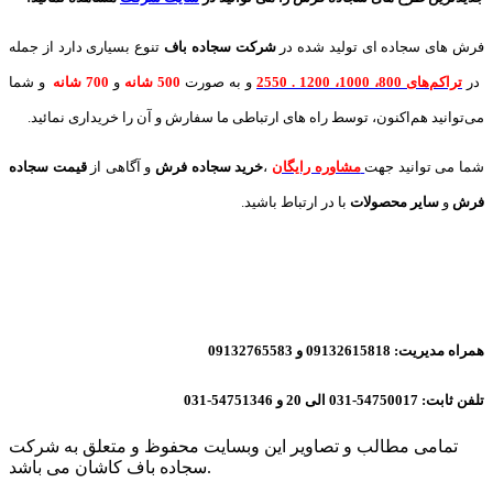
فرش های سجاده ای تولید شده در
شرکت سجاده باف
تنوع بسیاری دارد از جمله
در
تراکم‌های 800، 1000، 1200 . 2550
و به صورت
500 شانه
و
700 شانه
و شما
می‌توانید هم‌اکنون، توسط راه های ارتباطی ما سفارش و آن را خریداری نمائید.
شما می توانید جهت
مشاوره رایگان
،
خرید
سجاده فرش
و آگاهی از
قیمت سجاده
فرش
و
سایر محصولات
با در ارتباط باشید.
همراه مدیریت: 09132615818 و 09132765583
تلفن ثابت: 54750017-031 الی 20 و 54751346-031
تمامی مطالب و تصاویر این وبسایت محفوظ و متعلق به شرکت
سجاده باف کاشان می باشد.