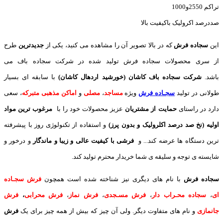
تراکم 2550و1000
صددرصد اکرولیک باکیفیت بالا
این
سجاده فرش
که در بالا تصویر آن را مشاهده می کنید، یکی از
جدیدترین
طرح
از سری محصولات سجاده فرش تولید شده در شرکت سجاده باف می
باشد.
شرکت سجاده باف کاشان (خورشید اردهال کاشان)
با سابقه ای بسیار
طولانی در تولید
سجـاده فرش
ویژه
مساجد
،
مصلی
و
اماکن مذهبی متبرکه
، سعی
دارد در راستای
حمایت از مشتریان
عزیز محصولات خود را با
مرغوب ترین مواد
اولیه (نخ صد درصد اکلرولیک و بدون پرز)
و استفاده از تکنولوژی روز با پیشرفته
ترین دستگاه ها عرضه کند... و
فرشی با کیفیت عالی و زیبا و ماندگار
و درخور و
شایسته ی توجه و سلیقه ی شما خریدار محترم تولید کند.
سجاده فرش
با نام های دیگری نیز شناخته شده است همچون
فرش سجـاده
ای
،
سجاده محـراب دار
،
فرش مسـجدی
،
فرش نماز
،
فرش محرابی
،
فرش
جانمازی
و نام های متفاوت دیگر. ولی آن چیز که بیش از همه چیز برای یک
فرش