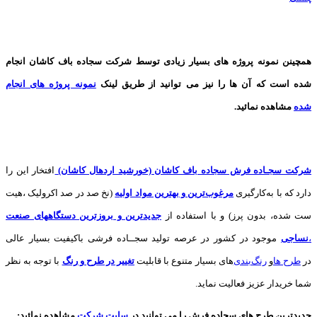
همچینن
نمونه پروژه های
بسیار زیادی توسط شرکت سجاده باف کاشان انجام
شده است که آن ها را نیز می توانید از طریق لینک
نمونه پروژه های انجام
شده
مشاهده نمائید.
شرکت سجـاده فرش سجاده باف کاشان (خورشید اردهال کاشان)
افتخار این را
دارد که با به‌کارگیری
مرغوب‌ترین و بهترین مواد اولیه
(نخ صد در صد اکرولیک ،هیت
ست شده، بدون پرز) و با استفاده از
جدیدترین و بروزترین دستگاههای صنعت
،
نساجی
موجود در کشور در عرصه تولید سجــاده فرشی باکیفیت بسیار عالی
در
طرح ها
و
های بسیار متنوع با قابلیت
تغییر در طرح و رنگ
با توجه به نظر
شما خریدار عزیز فعالیت نماید.
جدیدترین طرح های سجاده فرش
را می توانید در
سایت شرکت
مشاهده نمائید
: