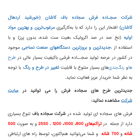
شرکت سجـاده فرش سجاده باف کاشان (خورشید اردهال
کاشان)
افتخار این را دارد که با به‌کارگیری
مرغوب‌ترین و بهترین مواد
اولیه
(نخ صد در صد اکرولیک ،هیت ست شده، بدون پرز) و با
استفاده از
،
جدیدترین و بروزترین دستگاههای صنعت نساجی
موجود
در کشور در عرصه تولید سجــاده فرشی باکیفیت بسیار عالی در
طرح
ها
و
های بسیار متنوع با قابلیت
تغییر در طرح و رنگ
با توجه
به نظر شما خریدار عزیز فعالیت نماید.
جدیدترین طرح های سجاده فرش
را می توانید در
سایت
شرکت
مشاهده نمائید
:
فرش های سجاده ای تولید شده در
شرکت سجاده باف
تنوع بسیاری
دارد از جمله در
تراکم‌های 800، 1000، 1200 . 2550
و به صورت
500
شانه
و
700 شانه
و شما می‌توانید هم‌اکنون، توسط راه های ارتباطی