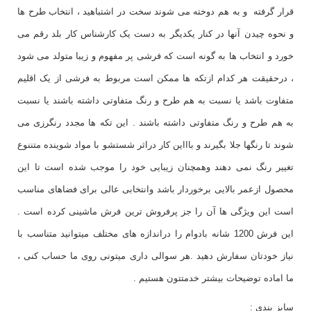
قرار گرفته و به هم دوخته می شوند سخت در اشتباهید ، انتخاب طرح ها
و نحوه چیدن آنها در کنار یکدیگر به دست یک کارشناس کار بلد رقم می
خورد و انتخاب ها به گونه است که فرشی پر مفهوم و زیبا متولد می شود
، درحقیقت هر کدام ازتکه ها ممکن است مربوط به فرشی از یک اقلیم
متفاوت باشد یا نسبت به هم طرح و رنگ متفاوتی داشته باشند یا نسبت
به هم طرح و رنگ متفاوتی داشته باشند . این تکه ها مجدد رنگرزی می
شوند تا رنگها جلا بگیرند و باااین کار دراثر شستشو با مواد شوینده متننوع
تغییر رنگ نمی دهند وهمچنان زیبایی خود را موجب شده است تا این
محصول ازعمر بالایی برخوردار باشد وانتخابی عالی برای فضاهای مناسب
است این ویژگی ها آن را جز پرفروش ترین فرش ماشینی کرده است .
این فرش 1200 شانه بادوام را دراندازه های مختلف میتوانید متناسب با
نیاز خودتان سفارش دهید .هر سوالی داری میتونی روی ما حساب کنی ،
ما اماده توضیحات بیشتر خدمتتون هستیم .
سایز بندی :