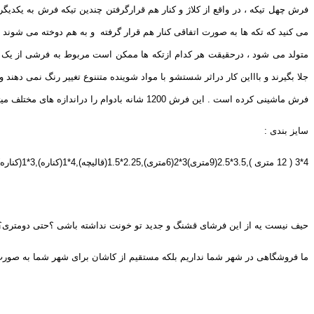
فرش چهل تیکه ، در واقع از کلاژ و کنار هم قرارگرفتن چندین تیکه فرش به یکدی
می کنید که تکه ها به صورت اتفاقی کنار هم قرار گرفته و به هم دوخته می شوند 
متولد می شود ، درحقیقت هر کدام ازتکه ها ممکن است مربوط به فرشی از یک اقل
جلا بگیرند و باااین کار دراثر شستشو با مواد شوینده متننوع تغییر رنگ نمی ده
فرش ماشینی کرده است . این فرش 1200 شانه بادوام را دراندازه های مختلف میتوانید متناسب با نیاز خودتان سفارش دهید .هر سوالی داری میتونی روی ما حساب کنی ، ما اماده توضیحات بیشتر خدمتتون هستیم .
سایز بندی :
4*3 ( 12 متری ),3.5*2.5(9متری)3*2(6متری),2.25*1.5(قالیچه),4*1(کناره),3*1(کناره),2*1(کناره),2*1(کناره),1.5*1(ذرع ونیم ),0.8*0.5(پادری)1*0.5
حیف نیست یه از این فرشای قشنگ و جدید تو خونت نداشته باشی ؟حتی دومتری؟؟
ما فروشگاهی در شهر شما نداریم بلکه مستقیم از کاشان برای شهر شما به صورت رایگان ارسال میکنیم فرشای 1200 شانه رو واستون تیکه تیکه کردیم ب