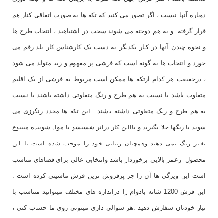
دوباره آنها نیست ، اگر تصور می کنید که تکه ها به صورت اتفاقی کنار هم
قرار گرفته و به هم دوخته می شوند سخت در اشتباهید ، انتخاب طرح ها
و نحوه چیدن آنها در کنار یکدیگر به دست یک کارشناس کار بلد رقم می
خورد و انتخاب ها به گونه است که فرشی پر مفهوم و زیبا متولد می شود
، درحقیقت هر کدام ازتکه ها ممکن است مربوط به فرشی از یک اقلیم
متفاوت باشد یا نسبت به هم طرح و رنگ متفاوتی داشته باشند یا نسبت
به هم طرح و رنگ متفاوتی داشته باشند . این تکه ها مجدد رنگرزی می
شوند تا رنگها جلا بگیرند و باااین کار دراثر شستشو با مواد شوینده متننوع
تغییر رنگ نمی دهند وهمچنان زیبایی خود را موجب شده است تا این
محصول ازعمر بالایی برخوردار باشد وانتخابی عالی برای فضاهای مناسب
است این ویژگی ها آن را جز پرفروش ترین فرش ماشینی کرده است .
این فرش 1200 شانه بادوام را دراندازه های مختلف میتوانید متناسب با
نیاز خودتان سفارش دهید .هر سوالی داری میتونی روی ما حساب کنی ،