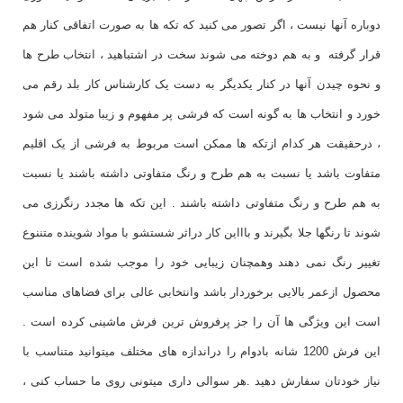
دوباره آنها نیست ، اگر تصور می کنید که تکه ها به صورت اتفاقی کنار هم
قرار گرفته و به هم دوخته می شوند سخت در اشتباهید ، انتخاب طرح ها
و نحوه چیدن آنها در کنار یکدیگر به دست یک کارشناس کار بلد رقم می
خورد و انتخاب ها به گونه است که فرشی پر مفهوم و زیبا متولد می شود
، درحقیقت هر کدام ازتکه ها ممکن است مربوط به فرشی از یک اقلیم
متفاوت باشد یا نسبت به هم طرح و رنگ متفاوتی داشته باشند یا نسبت
به هم طرح و رنگ متفاوتی داشته باشند . این تکه ها مجدد رنگرزی می
شوند تا رنگها جلا بگیرند و باااین کار دراثر شستشو با مواد شوینده متننوع
تغییر رنگ نمی دهند وهمچنان زیبایی خود را موجب شده است تا این
محصول ازعمر بالایی برخوردار باشد وانتخابی عالی برای فضاهای مناسب
است این ویژگی ها آن را جز پرفروش ترین فرش ماشینی کرده است .
این فرش 1200 شانه بادوام را دراندازه های مختلف میتوانید متناسب با
نیاز خودتان سفارش دهید .هر سوالی داری میتونی روی ما حساب کنی ،