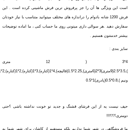
است این ویژگی ها آن را جز پرفروش ترین فرش ماشینی کرده است . این
فرش 1200 شانه بادوام را دراندازه های مختلف میتوانید متناسب با نیاز خودتان
سفارش دهید .هر سوالی داری میتونی روی ما حساب کنی ، ما اماده توضیحات
بیشتر خدمتتون هستیم .
سایز بندی :
4*3 ( 12 متری
ونیم ),0.8*0.5(پادری)1*0.5
حیف نیست یه از این فرشای قشنگ و جدید تو خونت نداشته باشی ؟حتی
دومتری؟؟؟!!!
ما فروشگاهی در شهر شما نداریم بلکه مستقیم از کاشان برای شهر شما به