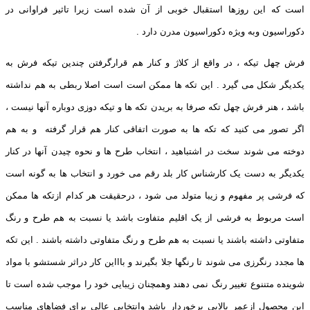
است که این روزها استقبال خوبی از آن شده است زیرا تاثیر فراوانی در
دکوراسیون وبه ویژه دکوراسیون مدرن دارد .
فرش چهل تیکه ، در واقع از کلاژ و کنار هم قرارگرفتن چندین تیکه فرش به
یکدیگر شکل می گیرد . این تکه ها ممکن است است اصلا ربطی به هم نداشته
باشد ، هنر فرش چهل تکه صرفا به بریدن تکه ها و تیکه دوزی دوباره آنها نیست ،
اگر تصور می کنید که تکه ها به صورت اتفاقی کنار هم قرار گرفته و به هم
دوخته می شوند سخت در اشتباهید ، انتخاب طرح ها و نحوه چیدن آنها در کنار
یکدیگر به دست یک کارشناس کار بلد رقم می خورد و انتخاب ها به گونه است
که فرشی پر مفهوم و زیبا متولد می شود ، درحقیقت هر کدام ازتکه ها ممکن
است مربوط به فرشی از یک اقلیم متفاوت باشد یا نسبت به هم طرح و رنگ
متفاوتی داشته باشند یا نسبت به هم طرح و رنگ متفاوتی داشته باشند . این تکه
ها مجدد رنگرزی می شوند تا رنگها جلا بگیرند و باااین کار دراثر شستشو با مواد
شوینده متننوع تغییر رنگ نمی دهند وهمچنان زیبایی خود را موجب شده است تا
این محصول ازعمر بالایی برخوردار باشد وانتخابی عالی برای فضاهای مناسب