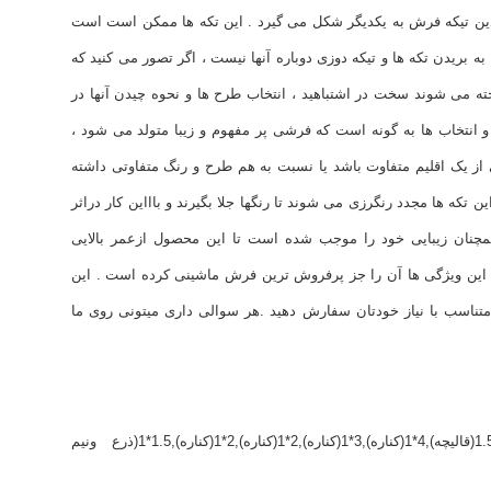
چندین تیکه فرش به یکدیگر شکل می گیرد . این تکه ها ممکن است است
 بریدن تکه ها و تیکه دوزی دوباره آنها نیست ، اگر تصور می کنید که
ته می شوند سخت در اشتباهید ، انتخاب طرح ها و نحوه چیدن آنها در
 انتخاب ها به گونه است که فرشی پر مفهوم و زیبا متولد می شود ،
ز یک اقلیم متفاوت باشد یا نسبت به هم طرح و رنگ متفاوتی داشته
 تکه ها مجدد رنگرزی می شوند تا رنگها جلا بگیرند و باااین کار دراثر
مچنان زیبایی خود را موجب شده است تا این محصول ازعمر بالایی
 این ویژگی ها آن را جز پرفروش ترین فرش ماشینی کرده است . این
توانید متناسب با نیاز خودتان سفارش دهید .هر سوالی داری میتونی روی ما
4*3 ( 12 متری ),3.5*2.5(9متری)3*2(6متری),2.25*1.5(قالیچه),4*1(کناره),3*1(کناره),2*1(کناره),2*1(کناره),1.5*1(ذرع ونیم