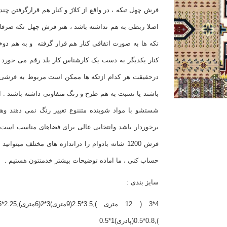
فرش چهل تیکه ، در واقع از کلاژ و کنار هم قرارگرفتن 
اصلا ربطی به هم نداشته باشد ، هنر فرش چهل تکه صرفا به
تکه ها به صورت اتفاقی کنار هم قرار گرفته و به هم دوخ
کنار یکدیگر به دست یک کارشناس کار بلد رقم می خورد و
درحقیقت هر کدام ازتکه ها ممکن است مربوط به فرشی ا
باشند یا نسبت به هم طرح و رنگ متفاوتی داشته باشند . این
شستشو با مواد شوینده متننوع تغییر رنگ نمی دهند وه
برخوردار باشد وانتخابی عالی برای فضاهای مناسب است
فرش 1200 شانه بادوام را دراندازه های مختلف می
حساب کنی ، ما اماده توضیحات بیشتر خدمتتون هستیم .
سایز بندی :
),0.8*0.5(پادری)1*0.5