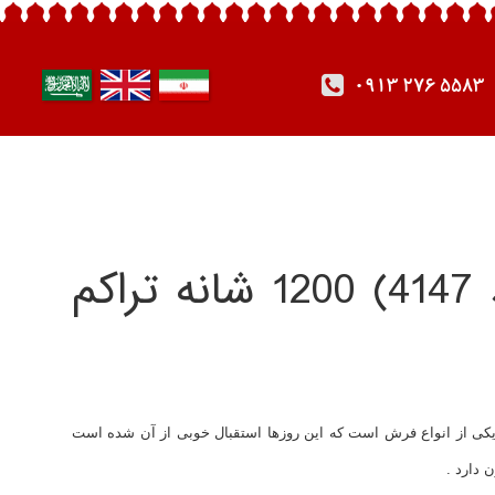
0913 276 5583
فرش چهل تکه ( کد 4147) 1200 شانه تراکم
ل تکه یا چهل تیکه 1200 شانه با تراکم 3600 ، یکی از انواع فرش است که این روزها استقبال خوبی از آن شده است
 دارد .