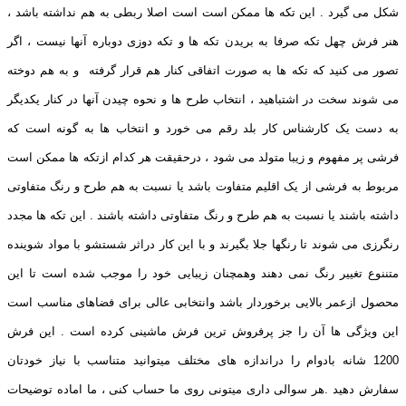
شکل می گیرد . این تکه ها ممکن است است اصلا ربطی به هم نداشته باشد ،
هنر فرش چهل تکه صرفا به بریدن تکه ها و تکه دوزی دوباره آنها نیست ، اگر
تصور می کنید که تکه ها به صورت اتفاقی کنار هم قرار گرفته و به هم دوخته
می شوند سخت در اشتباهید ، انتخاب طرح ها و نحوه چیدن آنها در کنار یکدیگر
به دست یک کارشناس کار بلد رقم می خورد و انتخاب ها به گونه است که
فرشی پر مفهوم و زیبا متولد می شود ، درحقیقت هر کدام ازتکه ها ممکن است
مربوط به فرشی از یک اقلیم متفاوت باشد یا نسبت به هم طرح و رنگ متفاوتی
داشته باشند یا نسبت به هم طرح و رنگ متفاوتی داشته باشند . این تکه ها مجدد
رنگرزی می شوند تا رنگها جلا بگیرند و با این کار دراثر شستشو با مواد شوینده
متننوع تغییر رنگ نمی دهند وهمچنان زیبایی خود را موجب شده است تا این
محصول ازعمر بالایی برخوردار باشد وانتخابی عالی برای فضاهای مناسب است
این ویژگی ها آن را جز پرفروش ترین فرش ماشینی کرده است . این فرش
1200 شانه بادوام را دراندازه های مختلف میتوانید متناسب با نیاز خودتان
سفارش دهید .هر سوالی داری میتونی روی ما حساب کنی ، ما اماده توضیحات