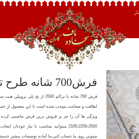
ز
فرش700 شانه طرح ترمه زمینه کرم
فرش 700 شانه با تراکم 2550 از ن
لطافت و ضخامت موجب شده است تا این محصول از عمر با
2100،2250،2550 میتوانید متناسب با نیاز خ
میتونی روی ما حساب کنی،ما آماده توضیحات بیشتر خدمتت