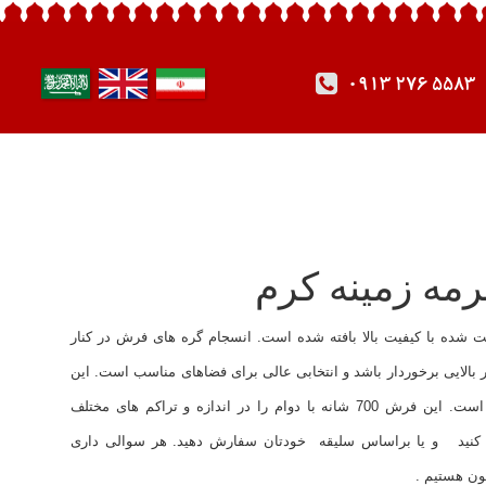
0913 276 5583
خ پلی پروپیلن هیت ست شده با کیفیت بالا بافته شده است. انسجام گره های فرش در کنار
لایی برخوردار باشد و انتخابی عالی برای فضاهای مناسب است. این
ویژگی ها آن را جز پر فروش ترین فرش ماشینی کرده است. این فرش 700 شانه با دوام را در اندازه و تراکم های مختلف
ودتان انتخاب کنید و یا براساس سلیقه خودتان سفارش دهید. هر سوالی داری
ون هستیم .