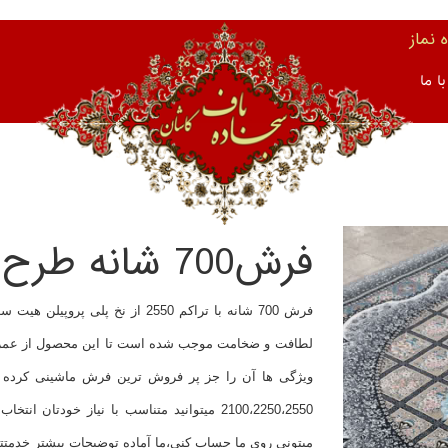
نماز
ا ما
فرش700 شانه طرح مانلی زمینه فیلی
فرش 700 شانه با تراکم 2550 از ن
لطافت و ضخامت موجب شده است تا این محصول از عمر با
2100،2250،2550 میتوانید متناسب با نیاز خ
میتونی روی ما حساب کنی،ما آماده توضیحات بیشتر خدمتت