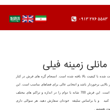
0913 276 5583
خ پلی پروپیلن هیت ست شده با کیفیت بالا بافته شده است. انسجام گره های فرش در کنار
لایی برخوردار باشد و انتخابی عالی برای فضاهای مناسب است. این
ویژگی ها آن را جز پر فروش ترین فرش ماشینی کرده است. این فرش 700 شانه با دوام را در اندازه و تراکم های مختلف
ودتان انتخاب کنید و یا براساس سلیقه خودتان سفارش دهید. هر سوالی داری
ون هستیم .