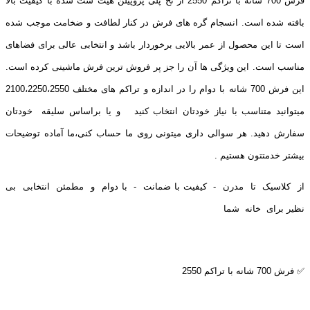
فرش 700 شانه با تراکم 2550 از نخ پلی پروپیلن هیت ست شده با کیفیت بالا
بافته شده است. انسجام گره های فرش در کنار لطافت و ضخامت موجب شده
است تا این محصول از عمر بالایی برخوردار باشد و انتخابی عالی برای فضاهای
مناسب است. این ویژگی ها آن را جز پر فروش ترین فرش ماشینی کرده است.
این فرش 700 شانه با دوام را در اندازه و تراکم های مختلف 2100،2250،2550
میتوانید متناسب با نیاز خودتان انتخاب کنید و یا براساس سلیقه خودتان
سفارش دهید. هر سوالی داری میتونی روی ما حساب کنی،ما آماده توضیحات
بیشتر خدمتتون هستیم .
از کلاسیک تا مدرن - کیفیت با ضمانت - با دوام و مطمئن انتخابی بی
نظیر برای خانه شما
✅ فرش 700 شانه با تراکم 2550