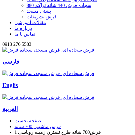
سجاده فرش 440 شانه تراکم 880
پشتی مسجد
فرش تشریفات
مقالات آموزشی
درباره ما
تماس با ما
0913 276 5583
فارسی
Englis
العربیة
صفحه نخست
فرش ماشینی 700 شانه
فرش700 شانه طرح نسترن زمینه روناسی 1