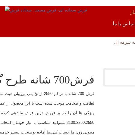
ز
تماس با ما
فرش700 شانه طرح گندم زمینه سرمه ای
فرش 700 شانه با تراکم 2550 از ن
لطافت و ضخامت موجب شده است تا این محصول از عمر با
2100،2250،2550 میتوانید متناسب با نیاز خ
میتونی روی ما حساب کنی،ما آماده توضیحات بیشتر خدمتت