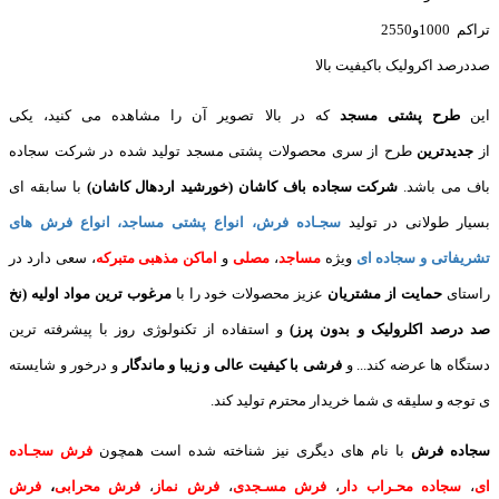
تراکم 1000و2550
صددرصد اکرولیک باکیفیت بالا
این
طرح پشتی مسجد
که در بالا تصویر آن را مشاهده می کنید، یکی
از
جدیدترین
طرح از سری محصولات پشتی مسجد تولید شده در شرکت سجاده
باف می باشد.
شرکت سجاده باف کاشان (خورشید اردهال کاشان)
با سابقه ای
بسیار طولانی در تولید
سجـاده فرش
، انواع پشتی مساجد، انواع فرش های
تشریفاتی و سجاده ای
ویژه
مساجد
،
مصلی
و
اماکن مذهبی متبرکه
، سعی دارد در
راستای
حمایت از مشتریان
عزیز محصولات خود را با
مرغوب ترین مواد اولیه (نخ
صد درصد اکلرولیک و بدون پرز)
و استفاده از تکنولوژی روز با پیشرفته ترین
دستگاه ها عرضه کند... و
فرشی با کیفیت عالی و زیبا و ماندگار
و درخور و شایسته
ی توجه و سلیقه ی شما خریدار محترم تولید کند.
سجاده فرش
با نام های دیگری نیز شناخته شده است همچون
فرش سجـاده
ای
،
سجاده محـراب دار
،
فرش مسـجدی
،
فرش نماز
،
فرش محرابی
،
فرش