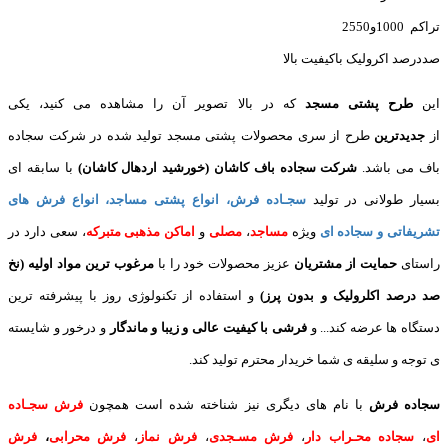
تراکم 1000و2550
صددرصد اکرولیک باکیفیت بالا
این
طرح پشتی مسجد
که در بالا تصویر آن را مشاهده می کنید، یکی
از
جدیدترین
طرح از سری محصولات پشتی مسجد تولید شده در شرکت سجاده
باف می باشد.
شرکت سجاده باف کاشان (خورشید اردهال کاشان)
با سابقه ای
بسیار طولانی در تولید
سجـاده فرش
، انواع پشتی مساجد، انواع فرش های
تشریفاتی و سجاده ای
ویژه
مساجد
،
مصلی
و
اماکن مذهبی متبرکه
، سعی دارد در
راستای
حمایت از مشتریان
عزیز محصولات خود را با
مرغوب ترین مواد اولیه (نخ
صد درصد اکلرولیک و بدون پرز)
و استفاده از تکنولوژی روز با پیشرفته ترین
دستگاه ها عرضه کند... و
فرشی با کیفیت عالی و زیبا و ماندگار
و درخور و شایسته
ی توجه و سلیقه ی شما خریدار محترم تولید کند.
سجاده فرش
با نام های دیگری نیز شناخته شده است همچون
فرش سجـاده
ای
،
سجاده محـراب دار
،
فرش مسـجدی
،
فرش نماز
،
فرش محرابی
،
فرش