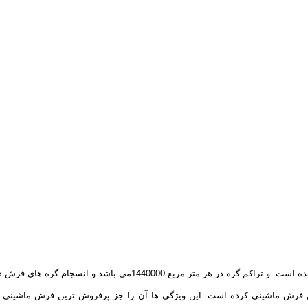
فرش 1200شانه با تراکم 3600 از نخ آکرولیک هیت ست شده با کیفیت بالا
 فرش ماشینی کرده است. این ویژگی ها آن را جز پرفروش ترین فرش ماشینی کرده