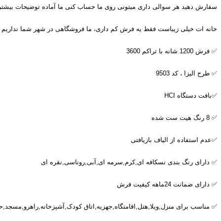
سفارش دهید هر سوالی داری میتونی روی ما حساب کنی ما آماده توضیحات بیشتر
خانه ات خیلی زیباست فقط یه فرش کم داری، ما فروشگاهی در شهر شما نداریم ب
✅ فرش 1200 شانه با تراکم 3600
✅ طرح الیزا ، کد 9503
✅بافت دستگاه
HCI
✅ 8 رنگ هیت ست شده
✅عدم استفاده از الیاف بازیافتی
✅ دارای رنگ بندی نسکافه ای,کرم,سرمه ای,آبی,روناسی,نقره ای
✅ دارای ضمانت 24ماهه کیفیت فرش
✅ مناسب برای منزل,ویلا,هتل,اقامتگاه,جهزیه,اتاق کودک,آشپزخانه,راهرو,مسجد,ح