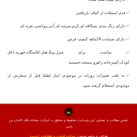
✅عدم استفاده از الیاف بازیافتی
✅ دارای رنگ بندی نسکافه ای,کرم,سرمه ای,آبی,روناسی,نقره ای
✅ دارای ضمانت 24ماهه کیفیت فرش
✅ مناسب برای منزل,ویلا,هتل,اقامتگاه,جهزیه,اتاق
کودک,آشپزخانه,راهرو,مسجد,حسینیه
✅به علت تغییرات روزانه در موجودی انبار لطفا قبل از سفارش از
موجودی استعلام گرفته شود.
تمامی مطالب و تصاویر این وبسایت محفوظ و متعلق به شرکت سجاده باف کاشان می
باشد.
طراحی و برنامه نویسی:
شرکت فناوری و اطلاعات آیتیسـا