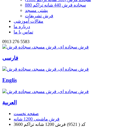
سجاده فرش 440 شانه تراکم 880
پشتی مسجد
فرش تشریفات
مقالات آموزشی
درباره ما
تماس با ما
0913 276 5583
فارسی
Englis
العربیة
صفحه نخست
فرش ماشینی 1200 شانه
کد ( 9521) فرش 1200 شانه تراکم 3600