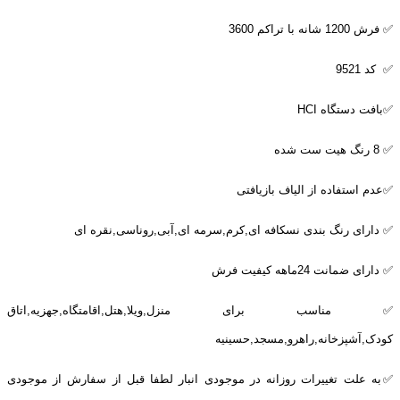
✅ فرش 1200 شانه با تراکم 3600
✅ کد 9521
✅بافت دستگاه
HCI
✅ 8 رنگ هیت ست شده
✅عدم استفاده از الیاف بازیافتی
✅ دارای رنگ بندی نسکافه ای,کرم,سرمه ای,آبی,روناسی,نقره ای
✅ دارای ضمانت 24ماهه کیفیت فرش
✅ مناسب برای منزل,ویلا,هتل,اقامتگاه,جهزیه,اتاق
کودک,آشپزخانه,راهرو,مسجد,حسینیه
✅به علت تغییرات روزانه در موجودی انبار لطفا قبل از سفارش از موجودی