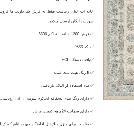
خانه ات خیلی زیباست فقط یه فرش کم داری، ما فروشگ
صورت رایگان ارسال میکنم.
✅ فرش 1200 شانه با تراکم 3600
✅ کد 9533
✅بافت دستگاه
HCI
✅ 8 رنگ هیت ست شده
✅عدم استفاده از الیاف بازیافتی
✅ دارای رنگ بندی نسکافه ای,کرم,سرمه ای,آبی,روناسی,
✅ دارای ضمانت 24ماهه کیفیت فرش
✅ مناسب برای منزل,ویلا,هتل,اقامتگاه,جهزیه,اتاق کودک,