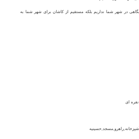
اهی در شهر شما نداریم بلکه مستقیم از کاشان برای شهر شما به
نقره ای
آشپزخانه,راهرو,مسجد,حسینیه