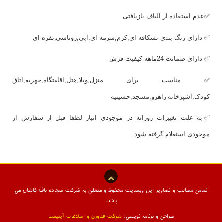
✅عدم استفاده از الیاف بازیافتی
✅ دارای رنگ بندی نسکافه ای,کرم,سرمه ای,آبی,روناسی,نقره ای
✅ دارای ضمانت 24ماهه کیفیت فرش
✅ مناسب برای منزل,ویلا,هتل,اقامتگاه,جهزیه,اتاق
کودک,آشپزخانه,راهرو,مسجد,حسینیه
✅به علت تغییرات روزانه در موجودی انبار لطفا قبل از سفارش از
موجودی استعلام گرفته شود.
تمامی مطالب و تصاویر این وبسایت محفوظ و متعلق به شرکت سجاده باف کاشان می
باشد.
طراحی و برنامه نویسی:
شرکت فناوری و اطلاعات آیتیسـا