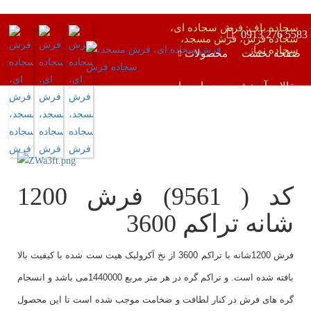
سجاده باف: فرش سجاده ای،
0913 276 5583
سجاده فرش، فرش مسجد،
سجاده نماز
صفحه نخست
محصولات
مقالات آموزشی
درباره ما
تماس با ما
کد ( 9561) فرش 1200
شانه تراکم 3600
فرش 1200شانه با تراکم 3600 از نخ آکرولیک هیت ست شده با کیفیت بالا
بافته شده است. و تراکم گره در هر متر مربع 1440000می باشد و انسجام
گره های فرش در کنار لطافت و ضخامت موجب شده است تا این محصول