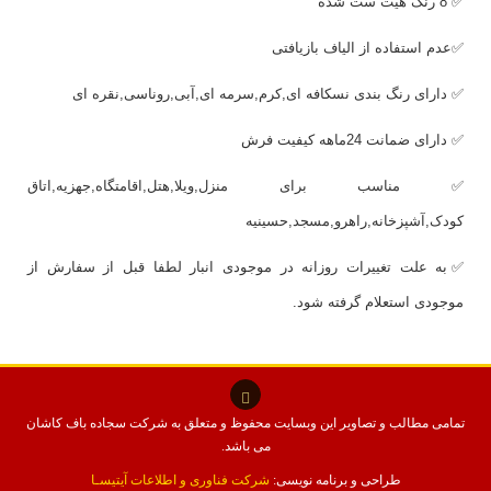
✅ 8 رنگ هیت ست شده
✅عدم استفاده از الیاف بازیافتی
✅ دارای رنگ بندی نسکافه ای,کرم,سرمه ای,آبی,روناسی,نقره ای
✅ دارای ضمانت 24ماهه کیفیت فرش
✅ مناسب برای منزل,ویلا,هتل,اقامتگاه,جهزیه,اتاق
کودک,آشپزخانه,راهرو,مسجد,حسینیه
✅به علت تغییرات روزانه در موجودی انبار لطفا قبل از سفارش از
موجودی استعلام گرفته شود.
تمامی مطالب و تصاویر این وبسایت محفوظ و متعلق به شرکت سجاده باف کاشان
می باشد.
طراحی و برنامه نویسی:
شرکت فناوری و اطلاعات آیتیسـا