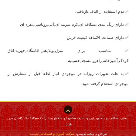
✅عدم استفاده از الیاف بازیافتی
✅ دارای رنگ بندی نسکافه ای,کرم,سرمه ای,آبی,روناسی,نقره ای
✅ دارای ضمانت 24ماهه کیفیت فرش
✅ مناسب برای منزل,ویلا,هتل,اقامتگاه,جهزیه,اتاق
کودک,آشپزخانه,راهرو,مسجد,حسینیه
✅به علت تغییرات روزانه در موجودی انبار لطفا قبل از سفارش از
موجودی استعلام گرفته شود.
تمامی مطالب و تصاویر این وبسایت محفوظ و متعلق به شرکت سجاده باف کاشان می
باشد.
طراحی و برنامه نویسی:
شرکت فناوری و اطلاعات آیتیسـا